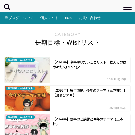
当ブログについて
個人サイト
note
お問い合わせ
― CATEGORY ―
長期目標・Wishリスト
長期目標・Wishリスト
【2026年】今年やりたいことリスト！数えるのは
やめた＼(＾o＾)／
2026年1月15日
長期目標・Wishリスト
【2026年】毎年恒例、今年のテーマ（三本柱）！
【おまけアリ】
2026年1月6日
長期目標・Wishリスト
【2024年】新年のご挨拶と今年のテーマ（三本
柱）