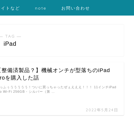
サイトなど
note
お問い合わせ
― TAG ―
iPad
【整備済製品？】機械オンチが型落ちのiPad
Proを購入した話
っふぅううううう！ついに買っちゃったぜぇえええ！！！ 11インチiPad
ro Wi-Fi 256GB - シルバー（第 …
2022年5月24日