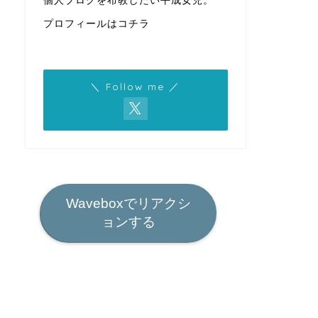
個人ブログを布教したい平成女児。
プロフィールはコチラ
＼ Follow me ／
Waveboxでリアクシ
ョンする