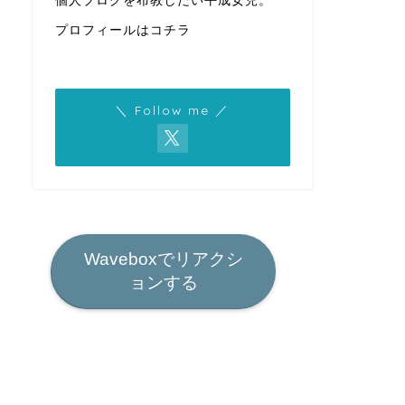
個人ブログを布教したい平成女児。
プロフィールはコチラ
＼ Follow me ／
Waveboxでリアクシ
ョンする