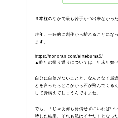
３本柱のなかで最も苦手かつ出来なかっ
昨年、一時的に創作から離れることにな
ます。
https://nonoran.com/airtebuma5/
▲昨年の振り返りについては、年末年始
自分に自信がないことと、なんとなく最
とを言ったらどこかから石が飛んでくる
して身構えてしまうんですよね。
でも、「じゃあ何も発信せずにいればい
峙した結果、それも私はイヤだ！となっ