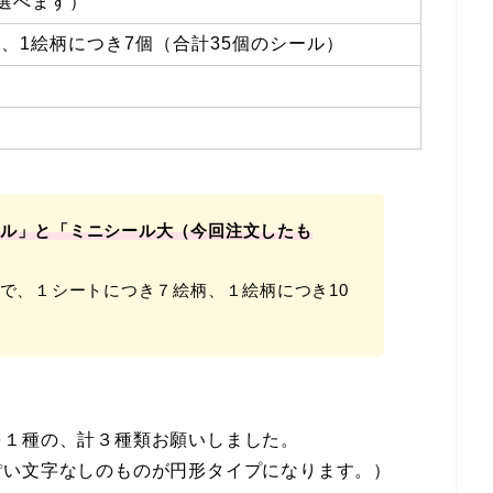
も選べます）
柄、1絵柄につき7個（合計35個のシール）
ル」と「ミニシール大（今回注文したも
方で、１シートにつき７絵柄、１絵柄につき10
を１種の、計３種類お願いしました。
ぽい文字なしのものが円形タイプになります。）