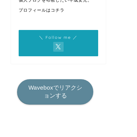
個人ブログを布教したい平成女児。
プロフィールはコチラ
＼ Follow me ／
Waveboxでリアクシ
ョンする