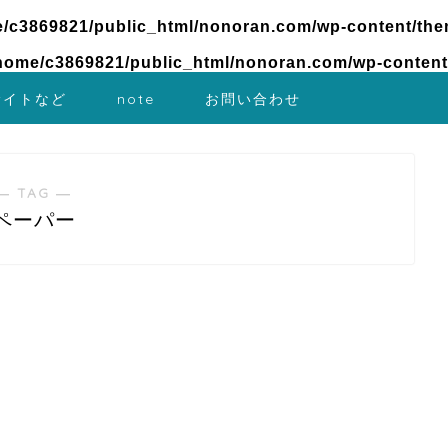
/c3869821/public_html/nonoran.com/wp-content/the
home/c3869821/public_html/nonoran.com/wp-content
サイトなど
note
お問い合わせ
― TAG ―
ペーパー